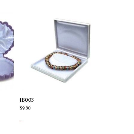
JB003
$
9.80