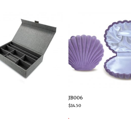
JB006
$
14.50